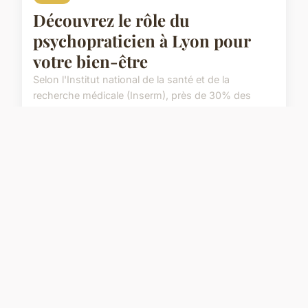
Découvrez le rôle du
psychopraticien à Lyon pour
votre bien-être
Selon l'Institut national de la santé et de la
recherche médicale (Inserm), près de 30% des
Français ont souffert de troubles anxieux en 2026.
Le suivi psychothérapeutique offre un
accompagnement pers...
3 février 2026
7 min de lecture →
Fourbassot 71