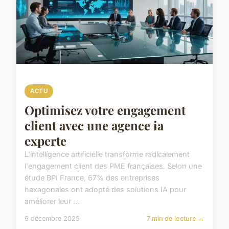
ACTU
Optimisez votre engagement
client avec une agence ia
experte
L'intelligence artificielle transforme radicalement
l'engagement client des PME françaises. Selon une
étude BPI France, 67% des entreprises
hexagonales ont adopté des solutions IA pour
améliorer leur ...
9 décembre 2025
7 min de lecture →