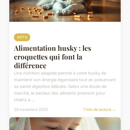
ACTU
Alimentation husky : les
croquettes qui font la
différence
Une nutrition adaptée permet à votre husky de
maintenir son énergie légendaire tout en préservant
sa santé digestive délicate. Selon une étude de
marché, le secteur des aliments premium pour
chiens a ...
29 novembre 2025
7 min de lecture →