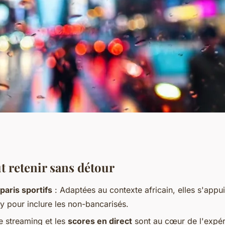
ications de paris
ut retenir sans détour
paris sportifs
: Adaptées au contexte africain, elles s'appui
 pour inclure les non-bancarisés.
e streaming et les
scores en direct
sont au cœur de l'expéri