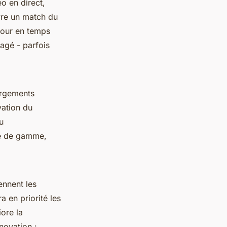
éo en direct,
ivre un match du
jour en temps
gagé - parfois
argements
vation du
u
ée de gamme,
ennent les
a en priorité les
ore la
nnovation :