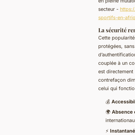
en pleine mutati
secteur -
https:
sportifs-en-afr
La sécurité re
Cette popularité
protégées, sans
d’authentificati
couplée à un co
est directement l
contrefaçon dimi
celui qui foncti
💰
Accessibil
🌍
Absence d
internationau
⚡
Instantané