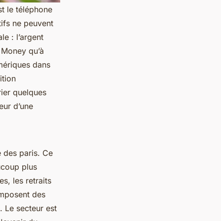
est le téléphone
tifs ne peuvent
e : l’argent
 Money qu’à
umériques dans
ition
rier quelques
ieur d’une
 des paris. Ce
ucoup plus
s, les retraits
 imposent des
e. Le secteur est