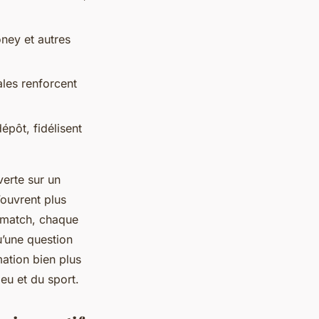
ney et autres
ales renforcent
épôt, fidélisent
verte sur un
’ouvrent plus
 match, chaque
u’une question
ation bien plus
jeu et du sport.