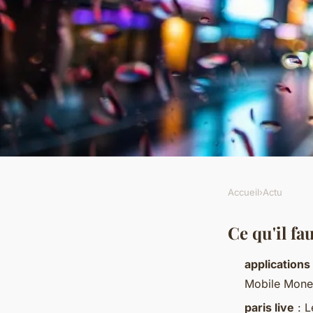
Accueil
›
Actu
ACTU
5 tendances des appl
Ce qu'il fa
applications 
sportifs en Afrique
Mobile Money
paris live
: L