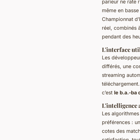
parieur ne rate 
même en basse dé
Championnat d’É
réel, combinés à
pendant des heu
L'interface uti
Les développeur
différés, une c
streaming autom
téléchargement.
c’est
le b.a.-ba 
L'intelligence
Les algorithmes 
préférences : un
cotes des matc
satisfaction, tou