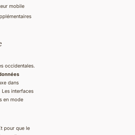
teur mobile
upplémentaires
e
es occidentales.
données
luxe dans
 Les interfaces
es en mode
Et pour que le