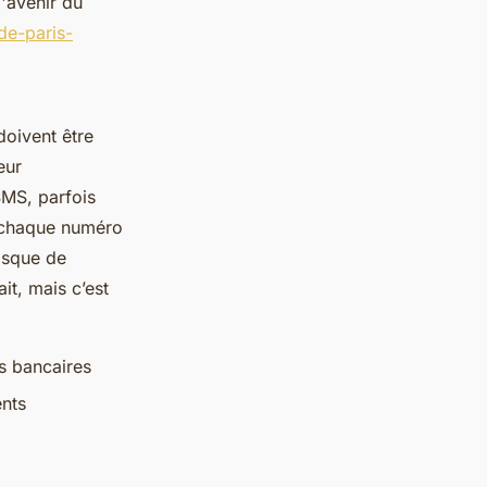
l'avenir du
de-paris-
doivent être
eur
SMS, parfois
e chaque numéro
risque de
it, mais c’est
s bancaires
ents