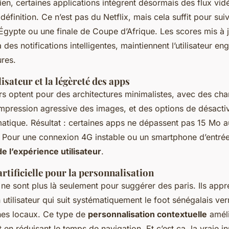
rien, certaines applications intègrent désormais des flux vid
finition. Ce n’est pas du Netflix, mais cela suffit pour su
gypte ou une finale de Coupe d’Afrique. Les scores mis à 
 des notifications intelligentes, maintiennent l’utilisateur en
res.
lisateur et la légèreté des apps
s optent pour des architectures minimalistes, avec des ch
ompression agressive des images, et des options de désacti
atique. Résultat : certaines apps ne dépassent pas 15 Mo a
 Pour une connexion 4G instable ou un smartphone d’entr
de l’expérience utilisateur
.
 artificielle pour la personnalisation
ne sont plus là seulement pour suggérer des paris. Ils appr
 utilisateur qui suit systématiquement le foot sénégalais verr
hes locaux. Ce type de
personnalisation contextuelle
améli
t en réduisant le temps de navigation. Et c’est ça, la vraie i