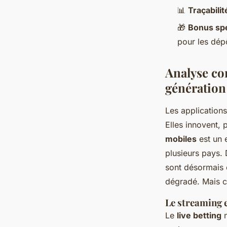
📊
Traçabilit
🎁
Bonus spé
pour les dép
Analyse co
génération
Les applications
Elles innovent, 
mobiles
est un e
plusieurs pays. 
sont désormais 
dégradé. Mais ce
Le streaming e
Le
live betting
n