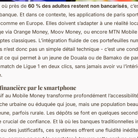
t où près de
60 % des adultes restent non bancarisés
, c’
e banque. Et dans ce contexte, les applications de paris spor
comme en Europe. Elles doivent s’adapter à une réalité local
age via Orange Money, Moov Money, ou encore MTN Mobile
tes classiques. L’intégration fluide de ces portefeuilles n
s n’est donc pas un simple détail technique - c’est une cond
est ce qui permet à un jeune de Douala ou de Bamako de pa
match de Ligue 1 en deux clics, sans jamais avoir vu l’intér
.
 financière par le smartphone
if au Mobile Money transforme profondément l’accessibilité
niche urbaine ou éduquée qui joue, mais une population bea
eune, parfois rurale. Les dépôts se font en quelques seconde
re crucial de confiance. Et là où les banques traditionnelles
 ou des justificatifs, ces systèmes offrent une fluidité inédit