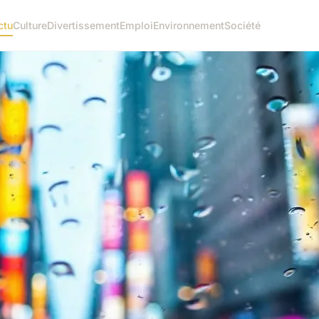
ctu
Culture
Divertissement
Emploi
Environnement
Société