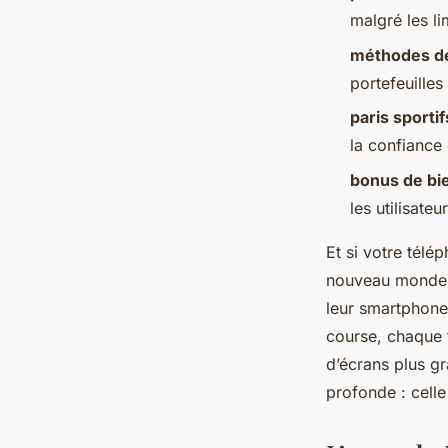
Gordon
•
14/04/2026 16:31
•
11 min de lecture
malgré les l
méthodes d
portefeuilles
paris sporti
la confiance 
bonus de b
les utilisate
Et si votre télé
nouveau monde de
leur smartphone
course, chaque t
d’écrans plus gr
profonde : celle