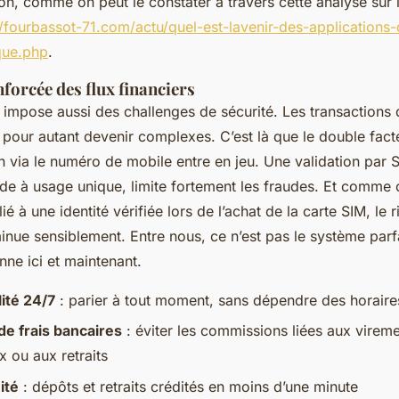
on, comme on peut le constater à travers cette analyse sur 
//fourbassot-71.com/actu/quel-est-lavenir-des-applications-
ique.php
.
nforcée des flux financiers
 impose aussi des challenges de sécurité. Les transactions 
 pour autant devenir complexes. C’est là que le double fact
on via le numéro de mobile entre en jeu. Une validation par 
de à usage unique, limite fortement les fraudes. Et comm
ié à une identité vérifiée lors de l’achat de la carte SIM, le 
nue sensiblement. Entre nous, ce n’est pas le système parfa
onne ici et maintenant.
ité 24/7
: parier à tout moment, sans dépendre des horaire
e frais bancaires
: éviter les commissions liées aux virem
x ou aux retraits
ité
: dépôts et retraits crédités en moins d’une minute