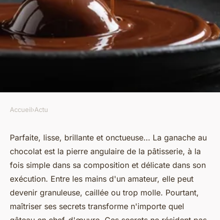
Accueil
›
Actu
ACTU
Secrets de la parfaite ganache
Parfaite, lisse, brillante et onctueuse… La ganache au
chocolat est la pierre angulaire de la pâtisserie, à la
chocolat révélés !
fois simple dans sa composition et délicate dans son
exécution. Entre les mains d'un amateur, elle peut
Mohamed
•
20 décembre 2025
•
9 min de lecture
devenir granuleuse, caillée ou trop molle. Pourtant,
maîtriser ses secrets transforme n'importe quel