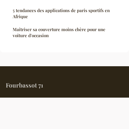
5 tendances des applications de paris sportifs en
Afrique
Maîtriser sa couverture moins chère pour une
voiture d'occasion
Fourbassot 71
Votre fenêtre sur l'actualité et la culture en Saône-et-Loire
Accueil
Mentions légales
Contact