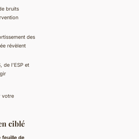
de bruits
rvention
mortissement des
dée révèlent
, de l'ESP et
gir
r votre
en ciblé
e
feuille de