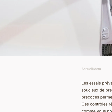
Accueil
›
Actu
ACTU
Essai auto : boostez 
Les essais prév
soucieux de pré
véhicule facilement
précoces permet
Ces contrôles ré
comme vous pou