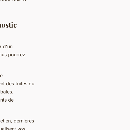
ostic
e
d'un
vous pourrez
de
nt des fuites ou
bales.
ents de
etien, dernières
ualisent vos