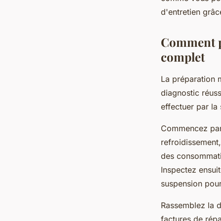
Mohamed
•
18 novembre 2025
•
7 min de lecture
d'entretien grâ
Comment pr
complet
La préparation 
diagnostic réuss
effectuer par la 
Commencez par vé
refroidissement,
des consommatio
Inspectez ensuit
suspension pour
Rassemblez la d
factures de répa