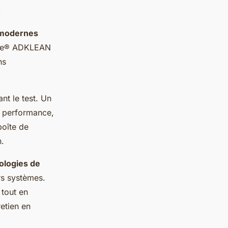
c
n modernes
wipe® ADKLEAN
ns
nt le test. Un
e performance,
boîte de
n.
ologies de
rs systèmes.
 tout en
etien en