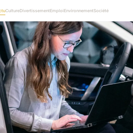
ctu
Culture
Divertissement
Emploi
Environnement
Société