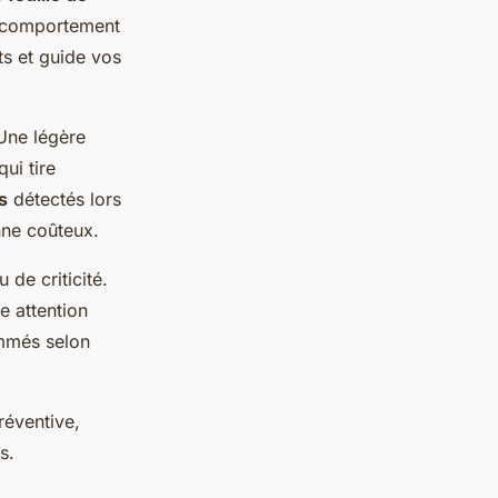
u comportement
ts et guide vos
Une légère
ui tire
s
détectés lors
nne coûteux.
 de criticité.
e attention
ammés selon
réventive,
s.