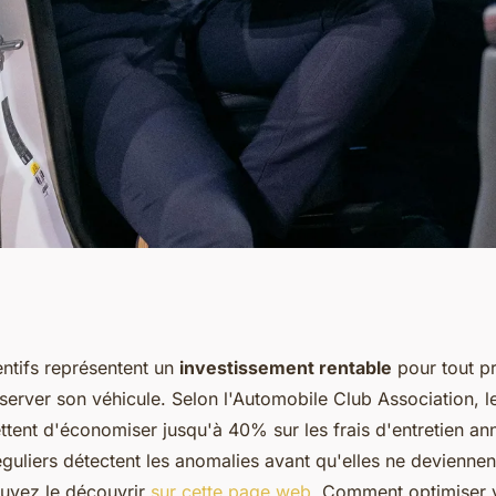
l'entretien de votre
entifs représentent un
investissement rentable
pour tout pr
server son véhicule. Selon l'Automobile Club Association, l
tent d'économiser jusqu'à 40% sur les frais d'entretien an
guliers détectent les anomalies avant qu'elles ne deviennen
vez le découvrir
sur cette page web
. Comment optimiser v