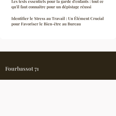
Les tests essentiels pour la garde d'enfants : tout ce
qu'il faut connaître pour un dépistage réussi
Identifier le Stress au Travail : Un Élément Crucial
pour Favoriser le Bien-être au Bureau
Fourbassot 71
Votre fenêtre sur l'actualité et la culture en Saône-et-Loire
Accueil
Mentions légales
Contact
© 2026 Fourbassot 71. Tous droits réservés.