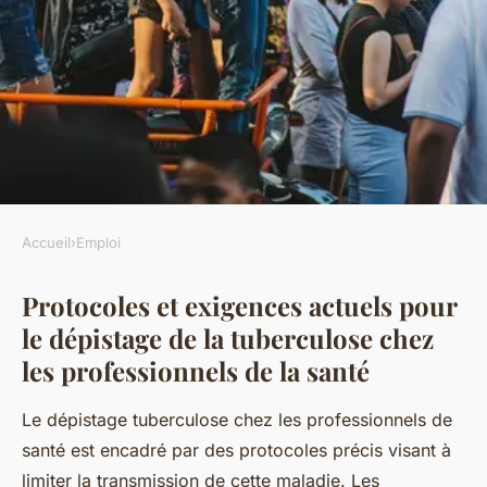
Accueil
›
Emploi
EMPLOI
Protocoles et exigences actuels pour
Le Guide Ultime pour le
le dépistage de la tuberculose chez
Dépistage de la Tuberculose
les professionnels de la santé
chez les Professionnels de la
Santé : Tout ce que Vous Devez
Le dépistage tuberculose chez les professionnels de
Savoir
santé est encadré par des protocoles précis visant à
limiter la transmission de cette maladie. Les