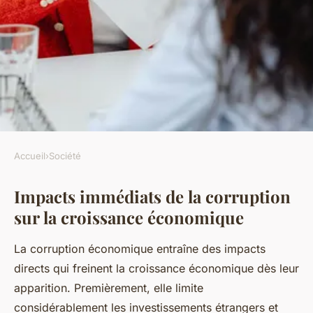
Accueil
›
Société
SOCIÉTÉ
Impacts immédiats de la corruption
Conséquences Alarmantes de
sur la croissance économique
la Corruption sur l'Économie :
Enquête approfondie et
La corruption économique entraîne des impacts
Stratégies de remédiation
directs qui freinent la croissance économique dès leur
apparition. Premièrement, elle limite
Mohamed
•
20 juillet 2025
•
5 min de lecture
considérablement les investissements étrangers et