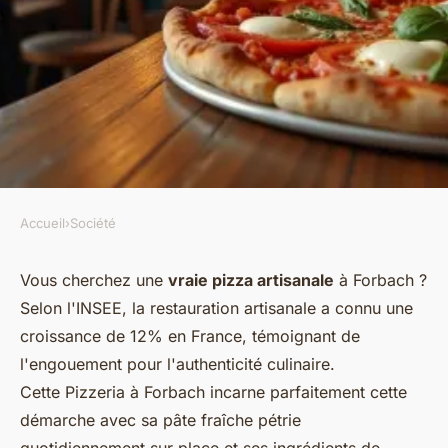
Accueil
›
Société
SOCIÉTÉ
Découvrez la meilleure
Vous cherchez une
vraie pizza artisanale
à Forbach ?
Selon l'INSEE, la restauration artisanale a connu une
pizzeria artisanale à Forbach !
croissance de 12% en France, témoignant de
l'engouement pour l'authenticité culinaire.
Orion
•
06/06/2026 07:58
•
8 min de lecture
Cette Pizzeria à Forbach incarne parfaitement cette
démarche avec sa pâte fraîche pétrie